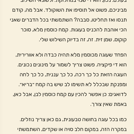
בעולם. נכון, הוא די שנוי במחלוקת. ולשונאי השילוב
מביניכם, פשוט אל תוסיפו את השוקולד. אבל מה, קודם
תנסו ואז תחליטו, סבבה? השתמשתי בכל הדברים שאני
הכי אוהבת להכניס בעוגות. קמח כוסמין מלא, סוכר
קוקוס, שמן זית. זה, זה בדיוק השילוש שלי.
הפחד שעוגה מכוסמין מלא תהיה כבדה ולא אוורירית,
הוא די פיקציה. פשוט צריך לשמור על מינונים נכונים.
העוגה הזאת כל כך רכה, כל כך עננית, כל כך לחה
ומפנקת שבכלל לא תשימו לב שיש בה קמח ״בריא״.
לדואגים: כן אפשר להכין עם קמח כוסמין לבן, אבל כאן,
באמת שאין צורך.
כמו בכל עוגה בחושה טבעונית, גם כאן צריך נוזלים.
במקרה הזה, במקום חלב סויה או שקדים, השתמשתי