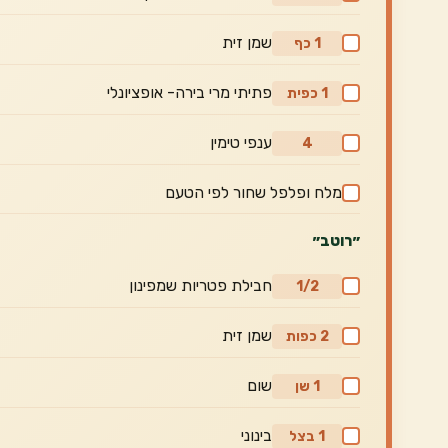
שמן זית
1 כף
פתיתי מרי בירה- אופציונלי
1 כפית
ענפי טימין
4
מלח ופלפל שחור לפי הטעם
״רוטב״
חבילת פטריות שמפינון
1/2
שמן זית
2 כפות
שום
1 שן
בינוני
1 בצל