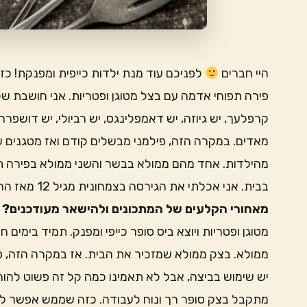
היי חברים
לפניכם עוד מנת ילדות כייפית ומפנקת! כ
פירה תפוחי אדמה עם בצל מטוגן ופטריות. אני חושבת ש
קרפלעך, יש גיוזה, יש דאמפלינגס, יש רביולי, יש דושפ
מאדים. במקרה הזה, פילמני מבשלים קודם ואז מטגנים על
מהילדות. אחד מהם ממולא בבשר והשני ממולא בפירה ת
בבית. אני אכלתי את הגירסה בצמחונית מגיל 12 מאז ההחלטה לא לאכול יותר בעלי חיים.
מאחורי הקלעים של המתכונים ולהישאר מעודכנים? ב
מטוגן ופטריות ויוצא ביס סופר כייפי ומפנק. תמיד בימים 
ממולא. בצק ממולא שמזכיר את הבית. אז במקרה הזה, פ
יש שימוש בביצה, אבל לא תאמינו כמה קל זה פשוט להו
מתקבל בצק סופר רך ונוח לעבודה. כזה שממש אפשר למ