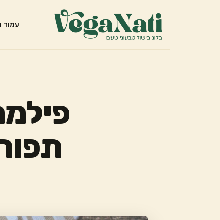
עמוד ה
פילמני
תפוחי