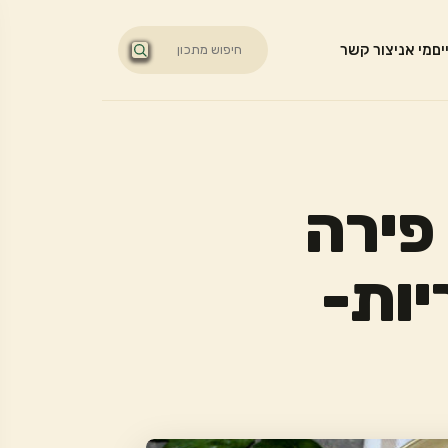
ים
מי אני
צור קשר
 פירה
יות-