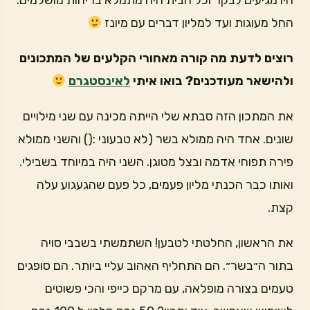
היו מגיעים לבקר וכל הבית היה מתמלא בריחות מושלמים.
החל מעוגות ועד למליון דברים עם מיונז
רוצים לדעת מה קורה מאחורי הקלעים של המתכונים
ולהישאר מעודכנים? בואו איתי
לאינסטגרם
את המתכון הזה סבתא שלי הייתה מכינה עם שני מילויים
שונים. אחד היה ממולא בשר (לא טבעוני :() והשני ממולא
פירה תפוחי אדמה ובצל מטוגן. השני היה במיוחד בשבילי.
ואותו כבר הכנתי מליון פעמים, כל פעם שהגעגוע עלה
קצת.
את הראשון, החלטתי לטבען! השתמשתי בשבבי סויה
בתור ה״בשר״. הם התחליף האהוב עליי ביותר. הם סופגים
טעמים בצורה מופלאה, עם מרקם כייפי והכי פשוטים