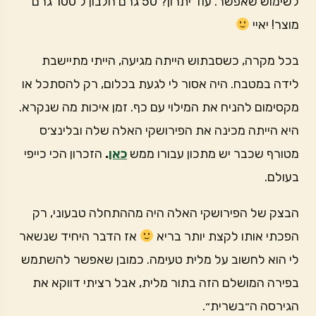
לשימוש שאפשר. עוד יתרון? 50 גרם חלבון ל 100 גרם
מוצר! יאיי
בכל מקרה, כשסבתוש הייתה מגיעה, הייתי מתיישבת
לידה במטבח. היה אסור לי לגעת בכלום, רק להסתכל או
מקסימום להניח את המילוי עם כף. זמן איכות מה שנקרא.
היא הייתה מכינה את הפירושקי האלה שלה ובלינצ׳ס
מטורף שכבר יש מתכון עבורו ממש
כאן
.
הזכרון הכי כייפי
בעולם.
הבצק של הפירושקי האלה היה מההתחלה טבעוני, רק
הפכתי אותו לקצת יותר בריא
אז הדבר היחיד שנשאר
לי הוא לחשוב על מלית טעימה. כמובן שאפשר להשתמש
בפירה המושלם הזה בתור מלית, אבל רציתי דווקא את
הגירסה ה״בשרית״.