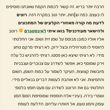
הרבה יותר בריא. זה קשור לכמות הקמח שאנחנו מוסיפים
לו בעצם. כמה ש]חות, יותר טוב במקרה הזה.
רוצים
לדעת מה קורה מאחורי הקלעים של המתכונים
ולהישאר מעודכנים? בואו איתי
לאינסטגרם
רוטב
אליו אוליו כמובן מבוסס על שמן זית ושום. אני החלטתי
להוסיף לו פטרוזיליה ובצל ירוק. לא רציתי מרקם טחון
מידי. לא רציתי שיצא כאן פסטו. רציתי להרגיש כל עלה
וירק שמוסף כאן. אפשר לשדרג עם צנוברים ועגבניות
מיובשות קצוצות. העיקר לשמור על כמות השמן, השום
והחמיצות. אני לא אוהבת לעשות דברים בנאליים מידי.
החלטתי גם את הרוטב לשדרג עם מעט חומץ בלסמי
ושמרי בירה. בעיניי אלה תוספות שמוסיפות המון! המון
עומק והמון טעם, אל תוותרו עליהם. הדלעת לעומת