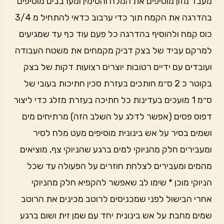
מעבד מזון מוסיפים את המלח והטימין ומערבבים מוסיפים
בהדרגה את הקמח תוך כדי ערבוב כדאי להתחיל מ 3/4
כוס קמח ולהוסיף בהדרגה כל פעם עוד כף עד שמגיעים
למרקם עביד של בצק דביק מקמחים את משטח העבודה
ועובדים עם ידיים רטובות יוצרים רצועות דקות של בצק
בקוטר כ 2 ס״מ חותכים בעזרת סכין חתיכות בעובי של
ס״מ 1 מועכים בעדינות כל חתיכה בעזרת מזלג כדי ליצור
דפוס פסים (אפשר לדלג על השלב הזה) מרתיחים מים
ושמים בסיר על אש בינונית מוסיפים מעט מלח לסיר
ומעבירים חלק מהניוקי למים ברגע שהניוקי צף, מוציאים
מהמים ומעבירים לצלחת חוזרים על הפעולה עד שכל
הניוקי מוכן * שימו לב שאפשר להקפיא חלק מהניוקי
אחרי הבישול לפני שמכניסים לרוטב מכינים את הרוטב
שמים מחבת על אש בינונית יחד עם שמן זית ושום ברגע