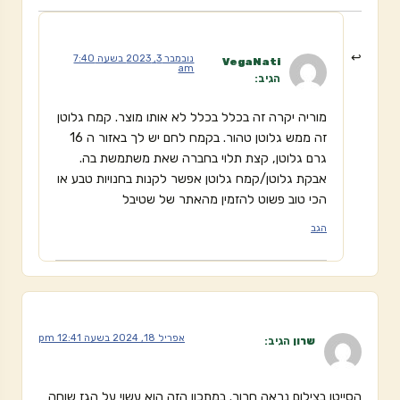
נובמבר 3, 2023 בשעה 7:40
VegaNati
am
הגיב:
מוריה יקרה זה בכלל בכלל לא אותו מוצר. קמח גלוטן
זה ממש גלוטן טהור. בקמח לחם יש לך באזור ה 16
גרם גלוטן, קצת תלוי בחברה שאת משתמשת בה.
אבקת גלוטן/קמח גלוטן אפשר לקנות בחנויות טבע או
הכי טוב פשוט להזמין מהאתר של שטיבל
הגב
אפריל 18, 2024 בשעה 12:41 pm
שרון
הגיב:
הסייטן בצילום נראה חרוך. במתכון הזה הוא עשוי על הגז שוחה