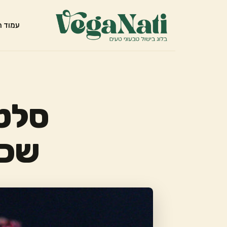
עמוד ה
סלט 
שכב