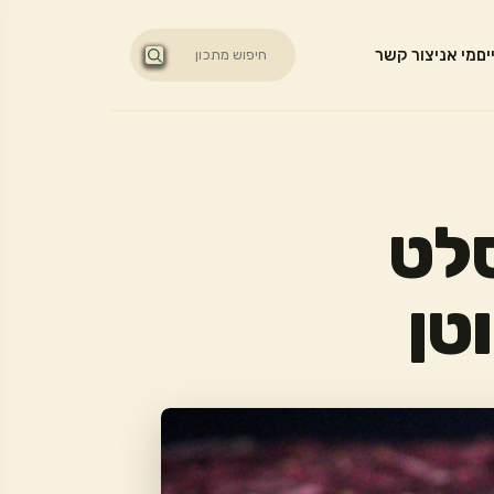
ים
מי אני
צור קשר
סלט
טן