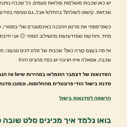
יש כאן שכבות מושלמות ומלאות טעמים. כל שכבה נותנת ג
שכזאת. קישוט לשולחן? בהחלט! אבל, גם טעימה בטירוף
כשפרסמתי את סרטון ההכנה באינסטגרם שלי בסטורי, ק
מחד. והודעות שמזדעזעות מהשילוב המוזר 🙂 אני חייבת
אז מה בעצם קורה כאן? שכבות של סלט דגים טבעוני, סלט ב
שכבה. אמאלה איזו חגיגה יש בפה מהביס הזה!
הסדנאות של דצמבר התמלאו במהירות שיא! אז הנה
סדנת בישול הודי פרונטלית מהחלומות, וכמובן סדנת 
הרשמה לסדנאות בישול
בואו נלמד איך מכינים סלט שובה ט