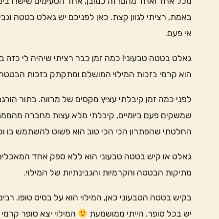
מכל אחד ואחד מהם! זה כמובן, אחד הטעימים שיש! רבי
באמת, רציתי לגוון קצת. כאן לפניכם יש גאלט בטטה וגב
אי פעם.
גאלט בטטה טבעוני! כמה זמן כבר רציתי שיהיה לי כזה ב
הוא קרמי בזכות המילוי המושלם ומתקתק בזכות הבטטה.
לפני כמה זמן קיבלתי עציץ מקסים של מרווה. בתור הורג
שמשקים פעם ביומיים, קיבלתי מלא עצות מחברה מהממת ו
החלטתי שהפתרון הכי הכי טוב הוא פשוט להשתמש בו וכ
גאלט או קיש בטטה טבעוני הוא ללא ספק אחד המאכלים הא
מתיקות הבטטה והקרמיות והגבינתיות של המילוי.
בקיש בטטה הטבעוני כאן, המילוי הוא על בסיס טופו. רבי
יש בכל סופר. הייתי ממושמעת
המילוי יצא סופר קרמי 