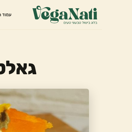
עמוד ה
גאלט 