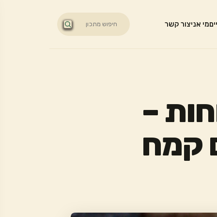
ים
מי אני
צור קשר
חות –
ם קמח