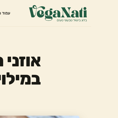
עמוד ה
אוזני 
במילוי