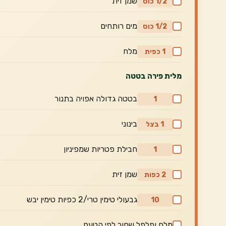
שמן זית
1/2 כוס
מים רותחים
1/2 כוס
מלח
1 כפית
מלית פירה בטטה
בטטה גדולה אפויה בתנור
1
בינוני
1 בצל
חבילת פטריות שמפיניון
1
שמן זית
2 כפות
גבעולי טימין טרי/2 כפיות טימין יבש
10
מלח ופלפל שחור לפי הטעם