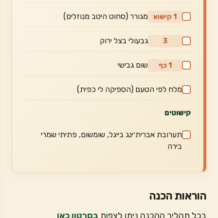
מגורר (סחוט היטב מנוזלים)
1 קישוא
גבעולי בצל ירוק
3
שום גבישי
1 כף
מלח לפי הטעם (הספיקה לי כפית)
קישוטים
תערובת אברית׳ינג בייגל, שומשום, פתיתי שמרי
בירה
הוראות הכנה
בכל תהליך ההכנה ניתן לצפות
בסרטון כאן