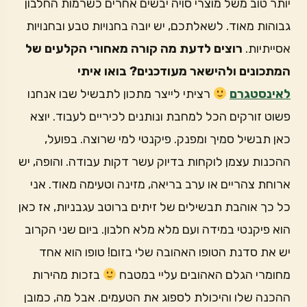
יותר טוב משל מוצרי סויה יבשים אחרים כשרמות החלבון
גבוהות מאוד. לשאלתכם, יש יובה בחנויות טבע ובחנויות
אסייתיות.
רוצים לדעת מה קורה מאחורי הקלעים של
המתכונים ולהישאר מעודכנים? בואו איתי
לאינסטגרם
רציתי לייצר מתכון לתבשיל שבו אנחנו
פשוט זורקים הכל למחבת ונותנים לכיריים לעבוד. יוצא
כאן תבשיל סמיך ומפנק. פיקנטי למי שרוצה. בפועל,
ההכנות עצמן לוקחות בדיוק עשר דקות עבודה. והופה, יש
ארוחת צהריים או ערב בריאה, מזינה וטעימה מאוד. אני
כל כך אוהבת תבשילים של זיתים ברוטב עגבניות, אז כאן
הוא פיקנטי במידה ועם מלא מלא חלבון. ביום שני הקרוב
יש את סדנת הטופו האהובה שלי בזום! טופו הוא אחד
מחומרי הגלם האהובים עליי במטבח
בזכות מהירות
ההכנה שלו והיכולת לספוג את הטעמים. אבל מה, כמובן