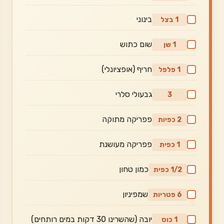
בינוני
1 בצל
שום כתוש
1 שן
חריף (אופציונלי)
1 פלפל
גבעולי סלרי
3
פפריקה מתוקה
2 כפיות
פפריקה מעושנת
1 כפית
כמון טחון
1/2 כפית
שמפיניון
6 פטריות
יובה (שהשרינו 30 דקות במים רותחים)
1 כוס