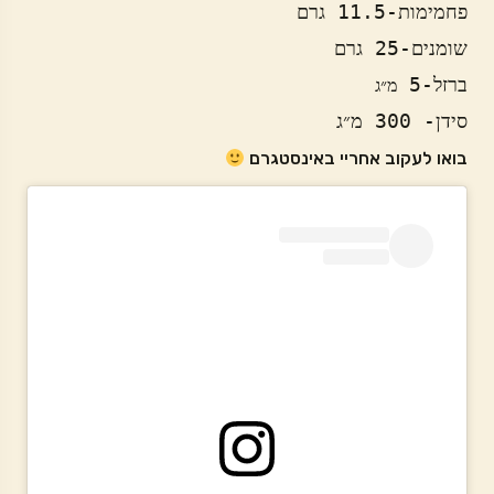
ברזל-5 
מ״ג 

סידן- 300 מ״ג
בואו לעקוב אחריי באינסטגרם