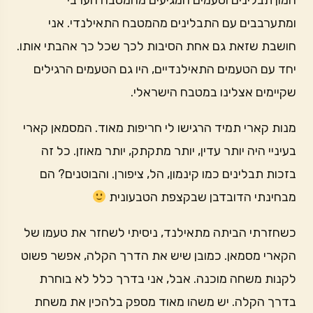
המון תבלינים וטעמים המגיעים מהמטבח הערבי
ומתערבבים עם התבלינים מהמטבח התאילנדי. אני
חושבת שזאת גם אחת הסיבות לכך שכל כך אהבתי אותו.
יחד עם הטעמים התאילנדיים, היו גם הטעמים הרגילים
שקיימים אצלינו במטבח הישראלי.
מנות קארי תמיד הרגישו לי חריפות מאוד. המסמאן קארי
בעיניי היה יותר עדין, יותר מתקתק, יותר מאוזן. כל זה
בזכות תבלינים כמו קינמון, הל, ציפורן. והבוטנים? הם
מבחינתי הדובדבן שבקצפת הטבעונית
כשחזרתי הביתה מתאילנד, ניסיתי לשחזר את טעמו של
הקארי מסמאן. כמובן שיש את הדרך הקלה, אפשר פשוט
לקנות משחה מוכנה. אבל, אני בדרך כלל לא בוחרת
בדרך הקלה. יש משהו מאוד מספק בלהכין את משחת