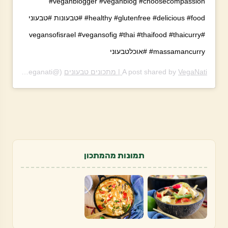
#veganblogger #veganblog #choosecompassion
#healthy #glutenfree #delicious #food #טבעונות #טבעוני
#vegansofisrael #vegansofig #thai #thaifood #thaicurry
#massamancurry #אוכלטבעוני
VegaNati | מתכונים טבעונים
A post shared by
(@theveganati) on
PDT
תמונות מהמתכון