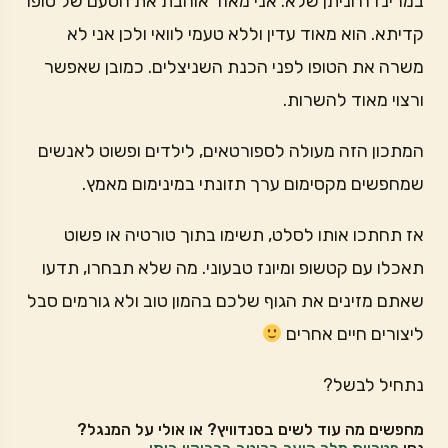
במרינדה וניתן שלא. אני מאוד אוהבת את הטעם של טופו
קדיתא. הוא מאוד עדין וללא טעמי לוואי ולכן אני לא
משרה את הטופו לפני הכנת השניצלים. כמובן שאפשר
ורצוי מאוד להשרות.
המתכון הזה מעולה לספורטאים, לילדים ופשוט לאנשים
שמחפשים מקסימום ערך תזונתי במינימום מאמץ.
אז תחתכו אותו לסלט, תשימו בתוך טורטיה או פשוט
תאכלו עם קטשופ ומיונז טבעוני. מה שלא תבחרו, תדעו
שאתם מזינים את הגוף שלכם בהמון טוב ולא גורמים סבל
ליצורים חיים אחרים
נתחיל לבשל?
מחפשים מה עוד לשים בסנדוויץ? או אולי על המנגל?