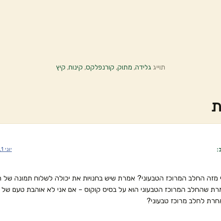
תוייג
גלידה
,
מתוק
,
קורנפלקס
,
קינוח
,
קיץ
ת
:
יוני 1, 2023 בשעה 8:38 am
 מזה החלב המרוכז הטבעוני? אמרת שיש בחנויות את יכולה לשלוח תמונה של 
רת שהחלב המרוכז הטבעוני הוא על בסיס קוקוס – אם אני לא אוהבת טעם של ק
רת לחלב מרוכז טבעוני?