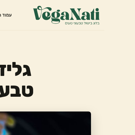
עמוד ה
גליד
טבעו