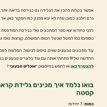
גרם חלבון. כמובן שזה לא יצא מפנק כמו המקור כאן, אך 
לפני כחודש יצא ספר המתכונים שלי בגירסה המודפסת (ב
נוספים! כמו למשל שניצל הטופו המושלם, קציצות טופו וע
עוד מתכונים טבעונים שווים, טיפים לבישול, המלצות למס
החדשה שלי!!! פתחתי אותה עם עוד בלוגרים טבעונים במ
להצטרף כאן
או לחפש בפייסבוק ״
אוכלים טבעוני
״!ֿ
בואו נלמד איך מכינים גלידת קרא
קסטה
כמות
: 7 יחידות