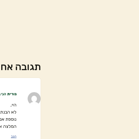
תגובה אח
נורית
הגיב
היי,
לא הבנתי
נוספת אמ
המלצה אח
הגב