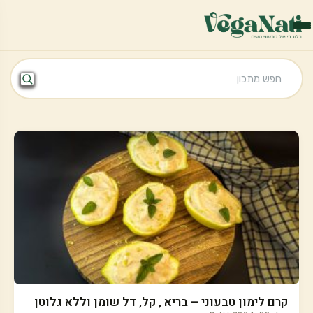
קרם לימון טבעוני – בריא , קל, דל שומן וללא גלוטן