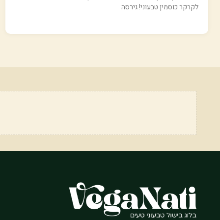
לקרקר כוסמין טבעוני! גירסה