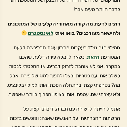
המרקמים, של הפירה הרך, של הבצק ושל המעטפת הפך
לדבר היותר טעים אבר!
רוצים לדעת מה קורה מאחורי הקלעים של המתכונים
ולהישאר מעודכנים? בואו איתי
לאינסטגרם
המילוי הזה נולד בעקבות מתכון עוגת הבלינצ׳ס דלעת
המטורפת
הזאת
. נשאר לי מלא פירה דלעת שהכנו
במקרר. אני לא אוהבת לזרוק דברים, אז החלטתי לנסות
לשלב אותו עם פטריות ובצל ולהפוך לסוג של פירה. אבל
מה? נסחפתי קצת. בהתחלה הפכתי אותו למילוי בלינצ׳ס.
ולא עצרתי שם. עטפתי אותו בציפוי הפריך ביותר שאפשר.
אתמול הייתה לי שיחה עם חברה. דיברנו קצת על
הרשתות החברתיות. על האנשים שאנחנו פוגשים בזכותן