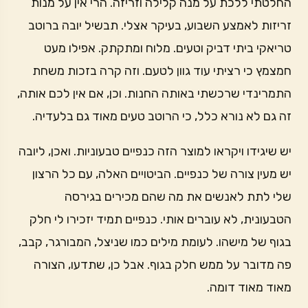
החלטתי ללכת על מנה קלילה וזריזה. הרי אין על מנות
זריזות לאמצע השבוע, בעיקר אצלי. תבשיל יובה ברוטב
טריאקי ביתי דביק וטעים. מלוח ומתקתק. אפילו מעט
חמצמץ כי רציתי עוד גוון לטעם. וזה קרה בזכות משחת
התמרינדי שרכשתי באותה החנות. וכן, אם אין לכם אותה,
זה גם לא נורא כלל, כי הרוטב טעים מאוד גם בלעדיה.
יש שיגידו ויקראו למוצר הזה כנפיים טבעוניות. ואכן, ליובה
יש מעין צורה של כנפיים. הביטויים האלה, עם כל הרצון
שלי לתת לאנשים את מה שהם מכירים בגירסה
הטבעונית, לא עוברים אותי. כנפיים תמיד יזכירו לי חלק
בגוף של מישהו. לעומת מילים כמו שניצל, המבורגר, קבב,
פה מדובר על ממש חלק בגוף. אבל כן, שתדעו, הצורה
מאוד מאוד דומה.