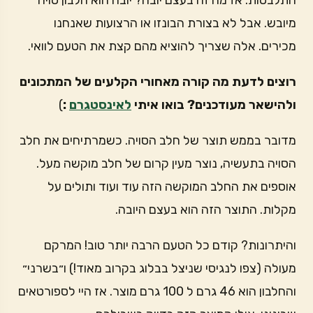
התלבטות. אז מה זה בעצם יובה? יובה הוא חלבון סויה
מיובש. אבל לא בצורת הבונזו או הרצועות שאנחנו
מכירים. אלה שצריך להוציא מהם קצת את הטעם לוואי.
רוצים לדעת מה קורה מאחורי הקלעים של המתכונים
ולהישאר מעודכנים? בואו איתי
לאינסטגרם
:
)
מדובר בממש תוצר של חלב הסויה. כשמרתיחים את חלב
הסויה בתעשיה, נוצר מעין קרום של חלב מוקשה מעל.
אוספים את החלב המוקשה הזה עוד ועוד ותולים על
מקלות. התוצר הזה הוא בעצם היובה.
והיתרונות? קודם כל הטעם הרבה יותר טוב! המרקם
מעולה (צפו לנגיסי שניצל בבלוג בקרוב מאוד!) ו״בשרני״
והחלבון הוא 46 גרם ל 100 גרם מוצר. אז היי לספורטאים