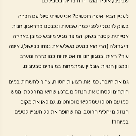
שבינינו, אולי המוצר הזה בדיוק בשבילכם.
לעניין הבא, איפה רוכשים? אני עשיתי טיול עם חברה
בשוק לוינסקי לפני כמה שבועות ונכנסנו לדראגון. חנות
אסייתית קטנה בשוק. המוצר מגיע מיובש כמובן באריזה
די גדולה (הרי הוא כמעט משלש את נפחו בבישול). איפה
עוד? ראיתי במגוון חנויות אסייתיות כמו מזרח ומערב
ובמגוון חנויות אונליין שמתמחות במוצרים טבעונים.
גם את היובה, כמו את רצועות הסויה, צריך להשרות במים
רותחים ולסחוט את הנוזלים ברגע שהיא מתרככת. ממש
כמו עם הטופו שמקפיאים וסוחטים, גם כאן את מקום
הנוזלים יחליף הרוטב. מה שהופך את כל העניין לטעים
במיוחד!