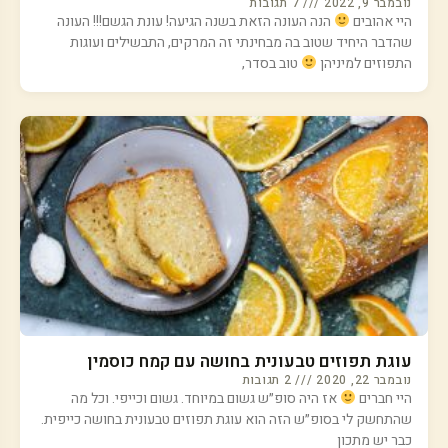
נובמבר 9, 2022
7 תגובות
היי אהובים
הנה העונה הזאת בשנה הגיעה! עונת הגשם!!! העונה
שהדבר היחיד שטוב בה מבחינתי זה המרקים, התבשילים ועוגות
התפוזים למיניהן
טוב בסדר,
עוגת תפוזים טבעונית בחושה עם קמח כוסמין
נובמבר 22, 2020
2 תגובות
היי חברים
אז היה סופ״ש גשום במיוחד. גשום וכייפי. וכל מה
שהתחשק לי בסופ״ש הזה הוא עוגת תפוזים טבעונית בחושה כייפית.
כבר יש מתכון