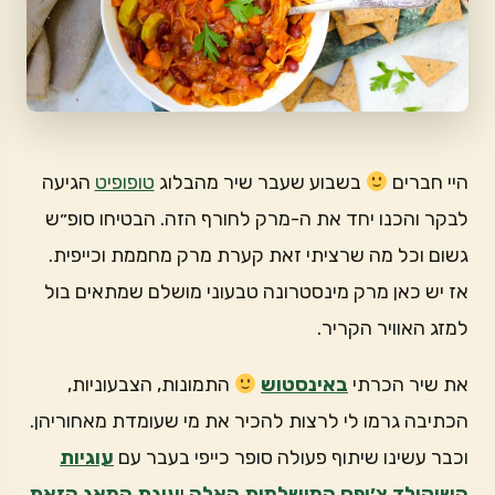
היי חברים
בשבוע שעבר שיר מהבלוג
טופופיט
הגיעה
לבקר והכנו יחד את ה-מרק לחורף הזה. הבטיחו סופ״ש
גשום וכל מה שרציתי זאת קערת מרק מחממת וכייפית.
אז יש כאן מרק מינסטרונה טבעוני מושלם שמתאים בול
למזג האוויר הקריר.
את שיר הכרתי
באינסטוש
התמונות, הצבעוניות,
הכתיבה גרמו לי לרצות להכיר את מי שעומדת מאחוריהן.
וכבר עשינו שיתוף פעולה סופר כייפי בעבר עם
עוגיות
השוקולד צ׳יפס המושלמות האלה
ו
עוגת המאג הזאת