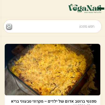
ספגטי ברוטב אדום של ילדים – מקרוני טבעוני בריא