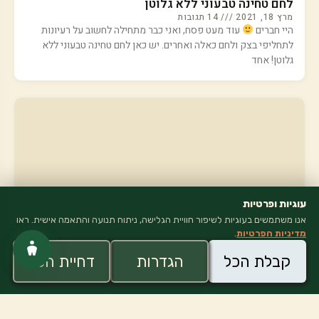
לחם טחינה טבעוני ללא גלוטן
מרץ 18, 2021
14 תגובות
היי חברים
עוד מעט פסח, ואני כבר מתחילה לחשוב על רעיונות
לתחליפי בצק ולחם כאלה ואחרים. יש כאן לחם טחינה טבעוני ללא
גלוטן! אחד
עוגיות ופרטיות
אנו משתמשים בעוגיות לשיפור חוויית הגלישה, ניתוח תנועה והתאמה אישית. ראו
מדיניות הפרטיות
.
קבלת הכל
הגדרות
דחיית הכל
קציצות חומוס טבעוניות ברוטב עגבניות ואפונה
מרץ 14, 2021
8 תגובות
היי חברים
נוהל פסח מתחיל בבלוג מע—-כשיו! כלומר, מתכונים
ללא גלוטן, כשרים לפסח. שתצאו מכאן עם מלא אופציות טעימות.