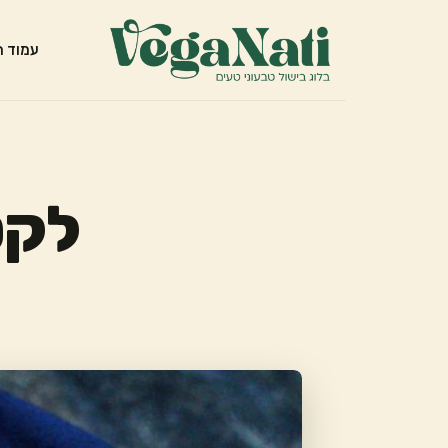
עמוד ה
לקט